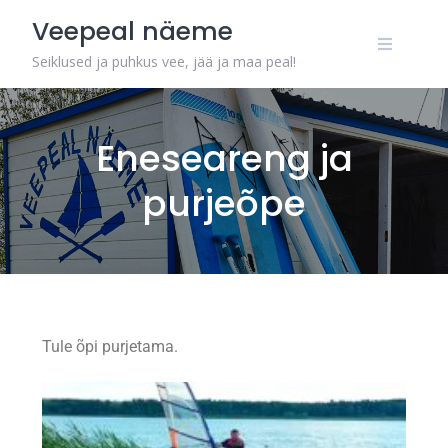
Veepeal näeme
Seiklused ja puhkus vee, jää ja maa peal!
Eneseareng ja
purjeõpe
Tule õpi purjetama.