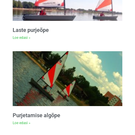
Laste purjeõpe
Loe edasi »
Purjetamise algõpe
Loe edasi »