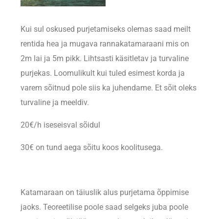
Kui sul oskused purjetamiseks olemas saad meilt
rentida hea ja mugava rannakatamaraani mis on
2m lai ja 5m pikk. Lihtsasti käsitletav ja turvaline
purjekas. Loomulikult kui tuled esimest korda ja
varem sõitnud pole siis ka juhendame. Et sõit oleks
turvaline ja meeldiv.
20€/h iseseisval sõidul
30€ on tund aega sõitu koos koolitusega.
Katamaraan on täiuslik alus purjetama õppimise
jaoks. Teoreetilise poole saad selgeks juba poole