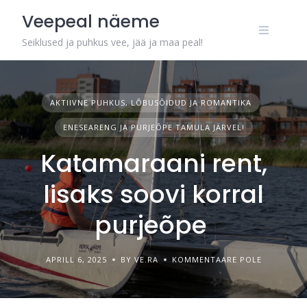
Veepeal näeme
Seiklused ja puhkus vee, jää ja maa peal!
AKTIIVNE PUHKUS, LÕBUSÕIDUD JA ROMANTIKA
ENESEARENG JA PURJEÕPE TAMULA JÄRVEL!
Katamaraani rent,
lisaks soovi korral
purjeõpe
APRILL 6, 2025
BY VE.RA
KOMMENTAARE POLE