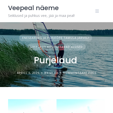
Skip
Veepeal näeme
to
content
Seiklused ja puhkus vee, jää ja maa peal!
ENESEARENG JA PURJEÕPE TAMULA JÄRVEL!
LIHTSASTI KÄSITLETAVAD ALUSED
Purjelaud
APRILL 6, 2025
BY VE.RA
KOMMENTAARE POLE