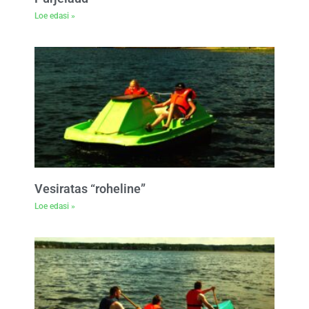
Loe edasi »
Vesiratas “roheline”
Loe edasi »